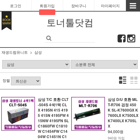
로그인
회원가입
장바구니
마이페이지
토너툴닷컴
BOOK
MARK
재생드럼유니트
삼성
정렬
삼성 T/C 호환 CLT
삼성 D/U 호환 ML
-504S 4색1택 CL
T-R706 검정 450
X 4195N 415 419
K SL-K7600GX K
5 415N 4195FW 4
7600LX K7500LX
15NW 4195FN SL
K7400LX K705L
C1860FW C1810
X
W C1454FW C14
94,000원
04W C1451N C1
940원 적립