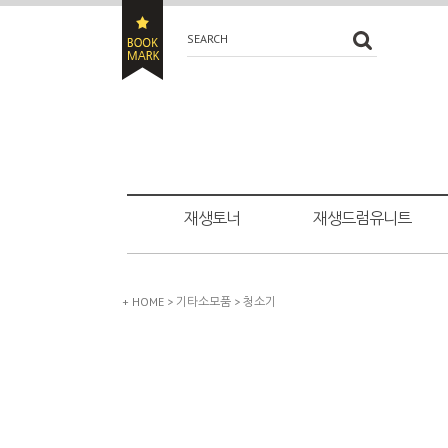
SEARCH
재생토너
재생드럼유니트
+ HOME
>
기타소모품
>
청소기