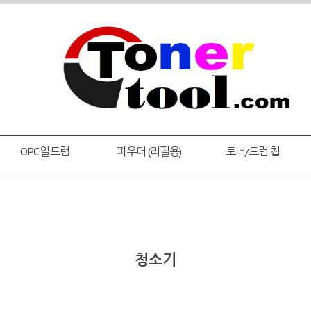
OPC 알드럼
파우더 (리필용)
토너/드럼 칩
청소기