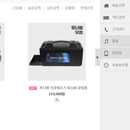
배송조회
신상품
높은금액
낮은금액
상품명
판매순위
개인결제
고객센터
몰톡
파워앱
▶
오늘본상품
토너용 진공청소기 XC188 공업용
220,000원