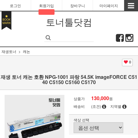
로그인
회원가입
장바구니
마이페이지
토너툴닷컴
BOOK
MARK
재생토너
캐논
0
재생 토너 캐논 호환 NPG-1001 파랑 54.5K imageFORCE C51
40 C5150 C5160 C5170
130,000
상품가
원
배송비
(조건)
지역별
색상 선택