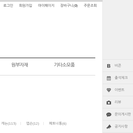
로그인
회원가입
마이페이지
장바구니(
0
)
주문조회
원부자재
기타소모품
비콘
출석체크
이벤트
리뷰
문의게시판
캐논(113)
엡손(12)
폐토너통(6)
공지사항