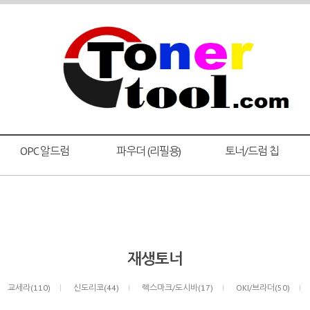
OPC 알드럼
파우더 (리필용)
토너/드럼 칩
재생토너
교세라(110)
신도리코(44)
렉스마크/도시바(17)
OKI/브라더(50)