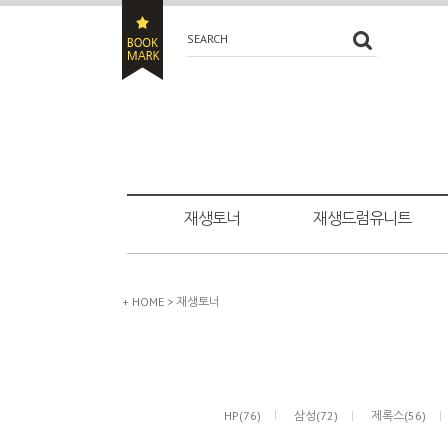
SEARCH
재생토너
재생드럼유니트
+ HOME
>
재생토너
HP(76)
삼성(72)
제록스(56)