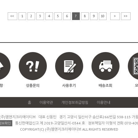
<<
1
2
3
4
5
6
7
8
9
10
>
>>
항
상품문의
사용후기
배송조회
홈
이용약관
개인정보취급방침
이용안내
(주)엠앤지크리에이티브 대표 신동민 경기 고양시 일산서구 송산로266번길 338-115 가
통신판매업신고 제 2019-고양일산서-0344 호 정보책임자 이형석 전화 070-409
정보확인
COPYRIGHT(C) (주)엠앤지크리에이티브 ALL RIGHTS RESERVED