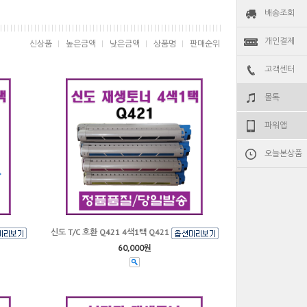
배송조회
개인결제
신상품
높은금액
낮은금액
상품명
판매순위
고객센터
몰톡
파워앱
오늘본상품
신도 T/C 호환 Q421 4색1택 Q421
60,000원