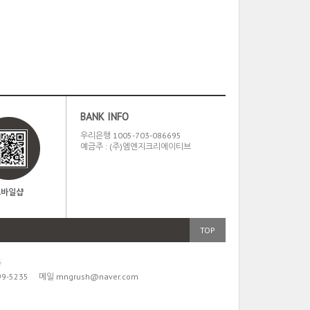
BANK INFO
우리은행 1005-703-086695
예금주 : (주)엠엔지크리에이티브
모바일샵
TOP
동
9-5235
메일
mngrush@naver.com